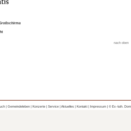
atis
 Großschirma
ht
nach oben
uch
|
Gemeindeleben
|
Konzerte
|
Service
|
Aktuelles
|
Kontakt
|
Impressum
| © Ev.-luth. Do