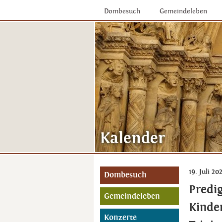
Dombesuch
Gemeindeleben
19. Juli 20
Dombesuch
Predi
Gemeindeleben
Kinde
Konzerte