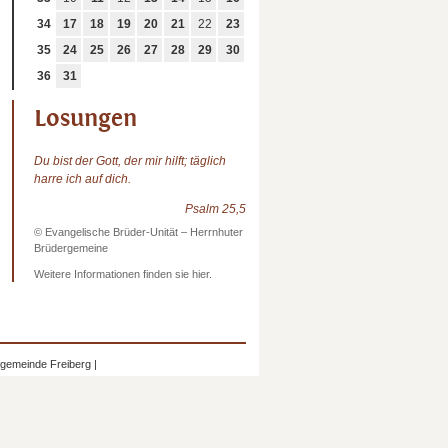
34
17
18
19
20
21
22
23
35
24
25
26
27
28
29
30
36
31
Losungen
Du bist der Gott, der mir hilft; täglich
harre ich auf dich.
Psalm 25,5
© Evangelische Brüder-Unität – Herrnhuter
Brüdergemeine
Weitere Informationen finden sie hier.
mgemeinde Freiberg |