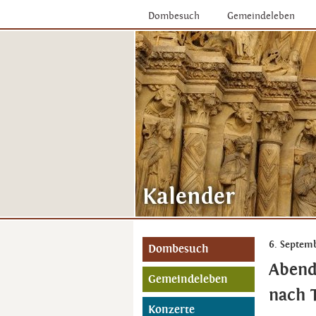
Dombesuch
Gemeindeleben
6. Septem
Dombesuch
Abend
Gemeindeleben
nach T
Konzerte