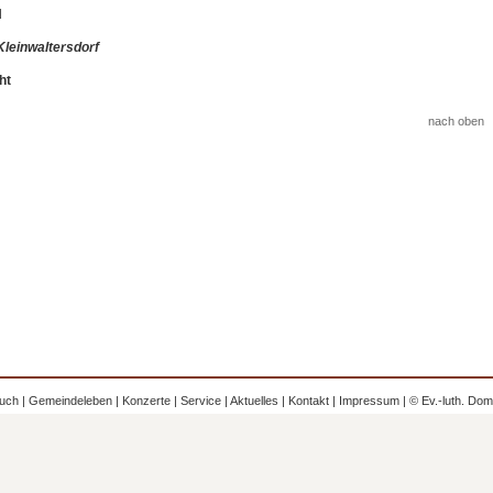
d
Kleinwaltersdorf
ht
nach oben
uch
|
Gemeindeleben
|
Konzerte
|
Service
|
Aktuelles
|
Kontakt
|
Impressum
| © Ev.-luth. Do