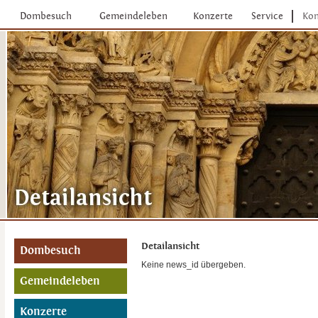
Dombesuch
Gemeindeleben
Konzerte
Service
Kon
Detailansicht
Dombesuch
Keine news_id übergeben.
Gemeindeleben
Konzerte