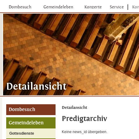
Dombesuch
Gemeindeleben
Konzerte
Service
Kon
Detailansicht
Dombesuch
Predigtarchiv
Gemeindeleben
Keine news_id übergeben.
Gottesdienste