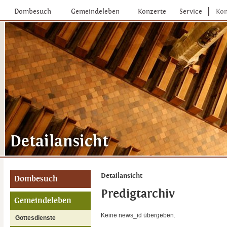
Dombesuch
Gemeindeleben
Konzerte
Service
Kon
Detailansicht
Dombesuch
Predigtarchiv
Gemeindeleben
Keine news_id übergeben.
Gottesdienste