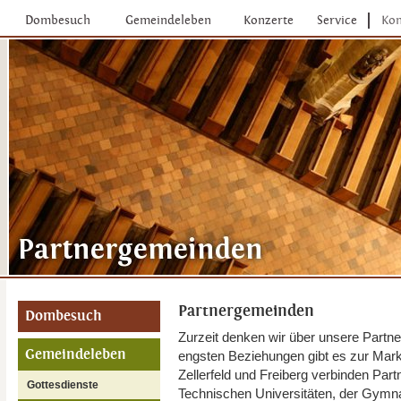
Dombesuch
Gemeindeleben
Konzerte
Service
Kon
Partnergemeinden
Dombesuch
Zurzeit denken wir über unsere Partne
Gemeindeleben
engsten Beziehungen gibt es zur Mark
Zellerfeld und Freiberg verbinden Part
Gottesdienste
Technischen Universitäten, der Gymna