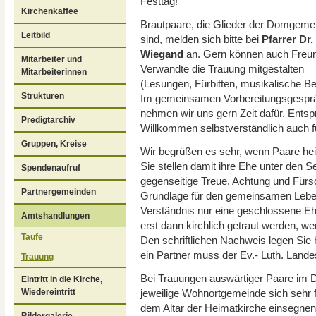
Festtag!
Kirchenkaffee
Brautpaare, die Glieder der Domgeme
Leitbild
sind, melden sich bitte bei
Pfarrer Dr
Wiegand
an. Gern können auch Freu
Mitarbeiter und
Verwandte die Trauung mitgestalten
Mitarbeiterinnen
(Lesungen, Fürbitten, musikalische Be
Strukturen
Im gemeinsamen Vorbereitungsgespr
nehmen wir uns gern Zeit dafür. Ents
Predigtarchiv
Willkommen selbstverständlich auch f
Gruppen, Kreise
Wir begrüßen es sehr, wenn Paare heir
Sie stellen damit ihre Ehe unter den 
Spendenaufruf
gegenseitige Treue, Achtung und Fürso
Partnergemeinden
Grundlage für den gemeinsamen Lebe
Verständnis nur eine geschlossene E
Amtshandlungen
erst dann kirchlich getraut werden, we
Taufe
Den schriftlichen Nachweis legen Sie 
ein Partner muss der Ev.- Luth. Land
Trauung
Bei Trauungen auswärtiger Paare im D
Eintritt in die Kirche,
jeweilige Wohnortgemeinde sich sehr 
Wiedereintritt
dem Altar der Heimatkirche einsegne
Bildergalerie