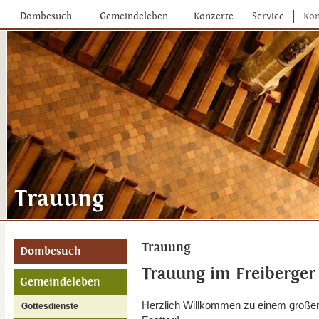
Dombesuch
Gemeindeleben
Konzerte
Service
Kon
Trauung
Dombesuch
Trauung im Freiberge
Gemeindeleben
Herzlich Willkommen zu einem große
Gottesdienste