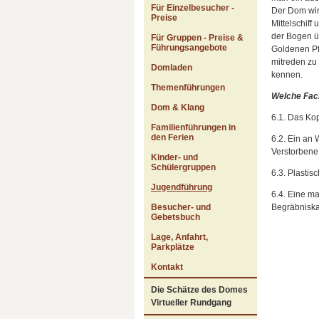
Für Einzelbesucher -
Der Dom wird
Preise
Mittelschiff
der Bogen ü
Für Gruppen - Preise &
Führungsangebote
Goldenen Pf
mitreden zu 
Domladen
kennen.
Themenführungen
Welche Fach
Dom & Klang
6.1. Das Kop
Familienführungen in
den Ferien
6.2. Ein an
Verstorbene
Kinder- und
Schülergruppen
6.3. Plastis
Jugendführung
6.4. Eine m
Begräbniskap
Besucher- und
Gebetsbuch
Lage, Anfahrt,
Parkplätze
Kontakt
Die Schätze des Domes
Virtueller Rundgang