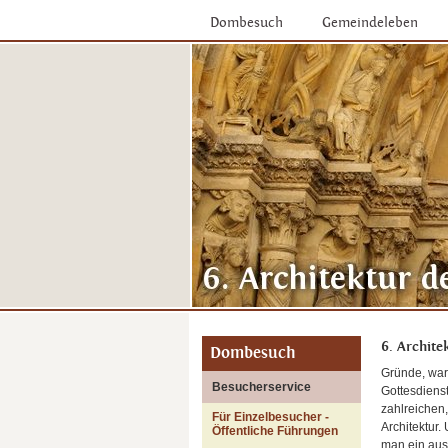
Dombesuch
Gemeindeleben
6. Archite
Dombesuch
Gründe, wa
Besucherservice
Gottesdienst
zahlreichen
Für Einzelbesucher -
Architektur.
Öffentliche Führungen
man ein aus