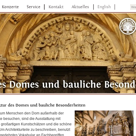
Konzerte
Service
Kontakt
Aktuelles
English
ktur des Domes und bauliche Besonderheiten
rum Menschen den Dom außerhalb der
e besuchen, sind die Ausstattung mit
, großartigen Kunstschätzen und die schöne
 Um Architekturteile zu beschreiben, benutzt
gedehntes Vokabular an Fachbegriffen.