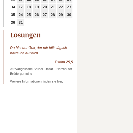
34
17
18
19
20
21
22
23
35
24
25
26
27
28
29
30
36
31
Losungen
Du bist der Gott, der mir hilft; täglich
harre ich auf dich.
Psalm 25,5
© Evangelische Brüder-Unität – Herrnhuter
Brüdergemeine
Weitere Informationen finden sie hier.