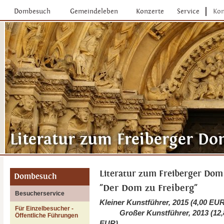
Dombesuch
Gemeindeleben
Konzerte
Service
Kon
Literatur zum Freiberger Dom
Dombesuch
"Der Dom zu Freiberg"
Besucherservice
Kleiner Kunstführer, 2015
(4,00
Für Einzelbesucher -
Großer Kunstführer, 2013
(12,
Öffentliche Führungen
EUR)