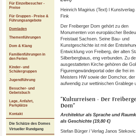
Für Einzelbesucher -
Preise
Heinrich Magirius (Text) l Kunstverlag
Fink
Für Gruppen - Preise &
Führungsangebote
Der Freiberger Dom gehört zu den
Domladen
Monumenten von europäischer Bedeu
Themenführungen
Freistaat Sachsen. Seine Bau- und
Kunstgeschichte ist mit der Entstehu
Dom & Klang
Entwicklung von Freiberg, der alten S
Familienführungen in
Silberbergbaus, eng verbunden. Zu de
den Ferien
ausgestatteten Kirche gehören die Go
Kinder- und
Figurengewändeportal oder die frei i
Schülergruppen
Meisters HW sowie der Domchor, der 
Jugendführung
aufwendig zur wettinischen Grablege 
Besucher- und
Gebetsbuch
"Kulturreisen - Der Freiberg
Lage, Anfahrt,
Dom"
Parkplätze
Kontakt
Architektur als Sprache und Raum
als Geschichte (19,80 €)
Die Schätze des Domes
Virtueller Rundgang
Stefan Bürger / Verlag Janos Stekovic