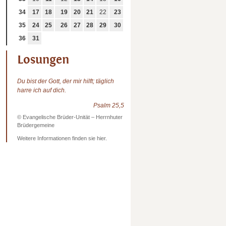
34
17
18
19
20
21
22
23
35
24
25
26
27
28
29
30
36
31
Losungen
Du bist der Gott, der mir hilft; täglich
harre ich auf dich.
Psalm 25,5
© Evangelische Brüder-Unität – Herrnhuter
Brüdergemeine
Weitere Informationen finden sie hier.