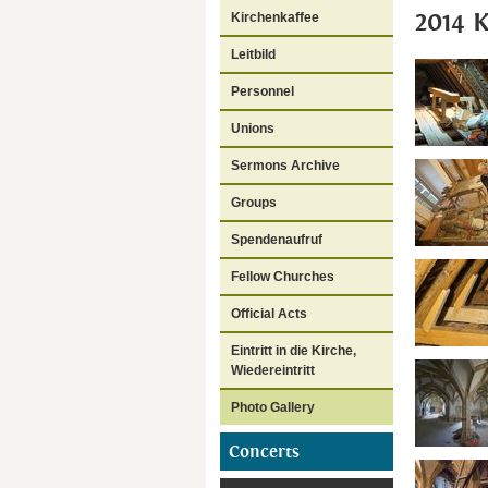
2014 
Kirchenkaffee
Leitbild
Personnel
Unions
Sermons Archive
Groups
Spendenaufruf
Fellow Churches
Official Acts
Eintritt in die Kirche,
Wiedereintritt
Photo Gallery
Concerts