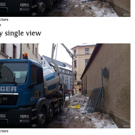
cture
e
y single view
cture